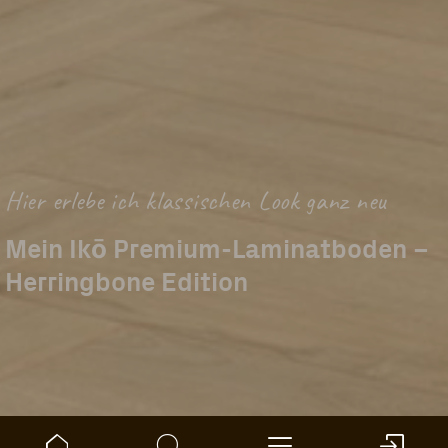
Hier erlebe ich klassischen Look ganz neu
Mein Ikō Premium-Laminatboden –
Herringbone Edition