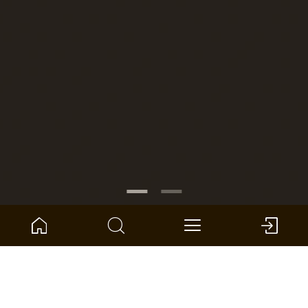
NUMER ARTYKUŁU:
1101130304
Czarny matowy Profile paneli miękkich
ter Hürne - Panele - Wzór