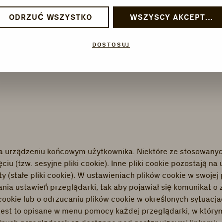
ODRZUĆ WSZYSTKO
WSZYSCY AKCEPTUJĄ
 umowy z użytkownikiem,
DOSTOSUJ
 zobowiązania prawnego,
asadnionego interesu i nie istnieje powód do założenia, że 
e na urządzeniu końcowym użytkownika. Niektóre ze stosowany
ęciu (tzw. sesyjne pliki cookie). Inne pliki cookie pozostają
y (stałe pliki cookie). W ustawieniach plików cookie w swojej
nia ustawień przeglądarki, tak aby pojawiał się komunikat o
okie lub o odrzucaniu plików cookie w określonych sytuacja
est to opisane w menu pomocy każdej przeglądarki, w który