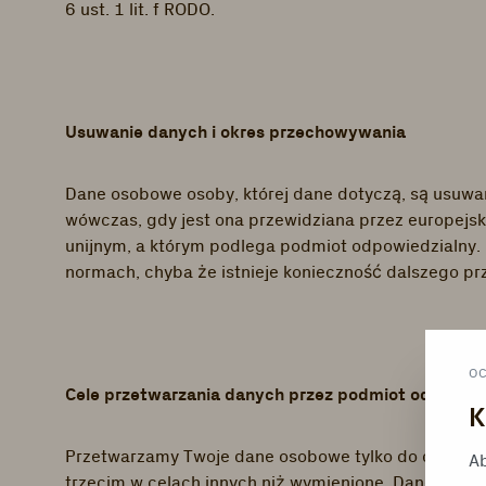
6 ust. 1 lit. f RODO.
Usuwanie danych i okres przechowywania
Dane osobowe osoby, której dane dotyczą, są usuwan
wówczas, gdy jest ona przewidziana przez europej
unijnym, a którym podlega podmiot odpowiedzialny.
normach, chyba że istnieje konieczność dalszego p
O
Cele przetwarzania danych przez podmiot odpowiedz
K
Przetwarzamy Twoje dane osobowe tylko do celów wy
Ab
trzecim w celach innych niż wymienione. Dane oso