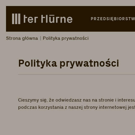
Skip to main content
Skip to search
Skip to main navigation
PRZEDSIĘBIORST
Strona główna
Polityka prywatności
Polityka prywatności
Cieszymy się, że odwiedzasz nas na stronie i intere
podczas korzystania z naszej strony internetowej j