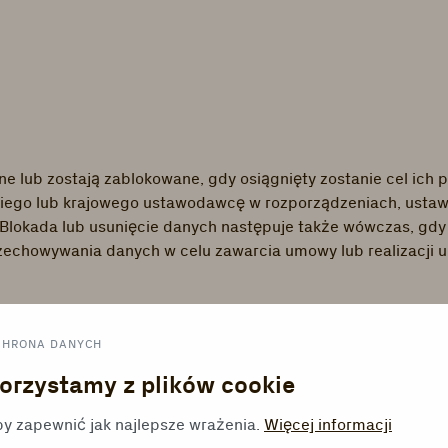
e lub zostają zablokowane, gdy osiągnięty zostanie cel ic
skiego lub krajowego ustawodawcę w rozporządzeniach, usta
 Blokada lub usunięcie danych następuje także wówczas, gd
rzechowywania danych w celu zawarcia umowy lub realizacji
CHRONA DANYCH
ialny i podmioty trzecie
orzystamy z plików cookie
mienionych w niniejszej polityce prywatności. Nie następ
y zapewnić jak najlepsze wrażenia.
Więcej informacji
bowe przekazujemy podmiotom trzecim tylko wówczas, gdy: