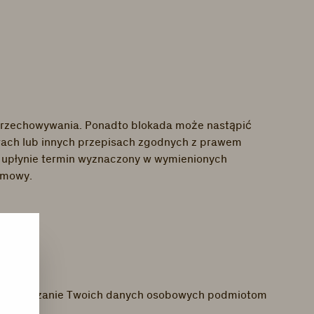
h przechowywania. Ponadto blokada może nastąpić
wach lub innych przepisach zgodnych z prawem
y upłynie termin wyznaczony w wymienionych
 umowy.
uje przekazanie Twoich danych osobowych podmiotom