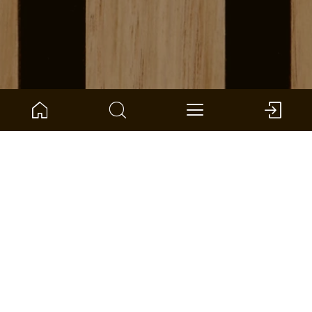
NUMER ARTYKUŁU:
1101340203
Haakon Small
ter Hürne - Zubehör Wand + Decke
Duża
Small
Wymiary: 190 x 100 x 55 mm (D x Sz x G)
na jednostka: 1 *
ZNAJDŹ SKLEP