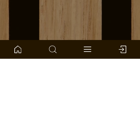
NUMER ARTYKUŁU:
1101340204
Jesper Small
ter Hürne - Zubehör Wand + Decke
Duża
Small
Wymiary: 190 x 100 x 55 mm (D x Sz x G)
na jednostka: 1 *
ZNAJDŹ SKLEP