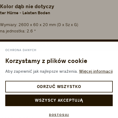
Kolor dąb nie dotyczy
ter Hürne - Leisten Boden
Wymiary: 2600 x 60 x 20 mm (D x Sz x G)
na jednostka: 2.6 *
ZNAJDŹ SKLEP
OCHRONA DANYCH
Korzystamy z plików cookie
PORÓWNAJ
KALKULATOR POWIERZCHNI
Aby zapewnić jak najlepsze wrażenia.
Więcej informacji
ADD TO WISHLIST
ODRZUĆ WSZYSTKO
WSZYSCY AKCEPTUJĄ
INFORMACJE
DOSTOSUJ