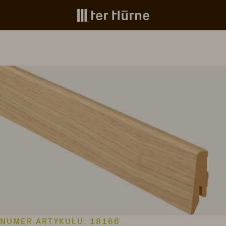
Skip to main content
image gallery
NUMER ARTYKUŁU:
18166