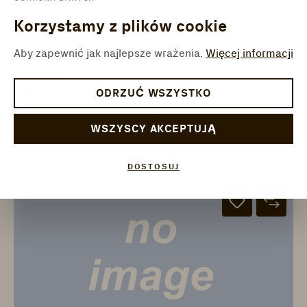
Korzystamy z plików cookie
Aby zapewnić jak najlepsze wrażenia.
Więcej informacji
1101060545
ODRZUĆ WSZYSTKO
Paca zębata TKB A2 nie dotyczy
ter Hürne - Akcesoria na podłogę
WSZYSCY AKCEPTUJĄ
DOSTOSUJ