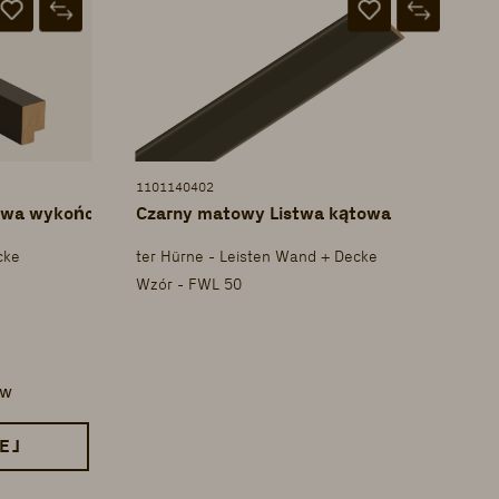
1101140402
stwa wykończeniowa
Czarny matowy Listwa kątowa
cke
ter Hürne - Leisten Wand + Decke
Wzór - FWL 50
ów
EJ