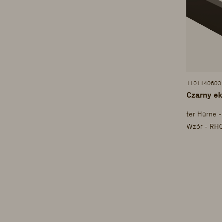
1101140603
Czarny e
ter Hürne 
Wzór - RH