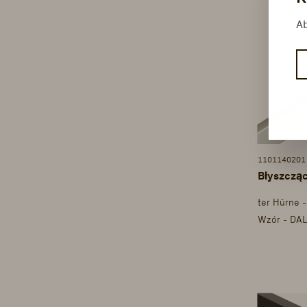
Ab
1101140201
Błyszcząc
ter Hürne 
Wzór - DAL