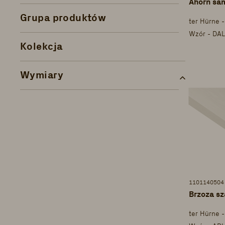
Ahorn sa
Grupa produktów
ter Hürne 
Wzór - DAL
Kolekcja
Wymiary
1101140504
Brzoza sz
ter Hürne 