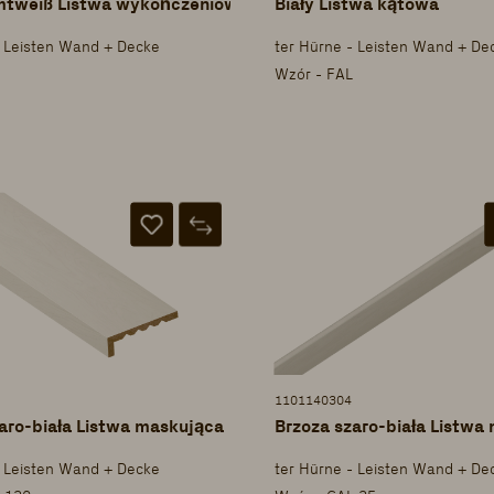
mtweiß Listwa wykończeniowa do sufitu
Biały Listwa kątowa
- Leisten Wand + Decke
ter Hürne - Leisten Wand + De
Wzór - FAL
1101140304
aro-biała Listwa maskująca
Brzoza szaro-biała Listwa
- Leisten Wand + Decke
ter Hürne - Leisten Wand + De