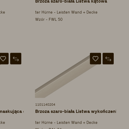
Brzoza szaro-biała Listwa kątowa
cke
ter Hürne - Leisten Wand + Decke
Wzór - FWL 50
1101140204
 maskująca do cięć ukośnych
Brzoza szaro-biała Listwa wykończeniowa d
cke
ter Hürne - Leisten Wand + Decke