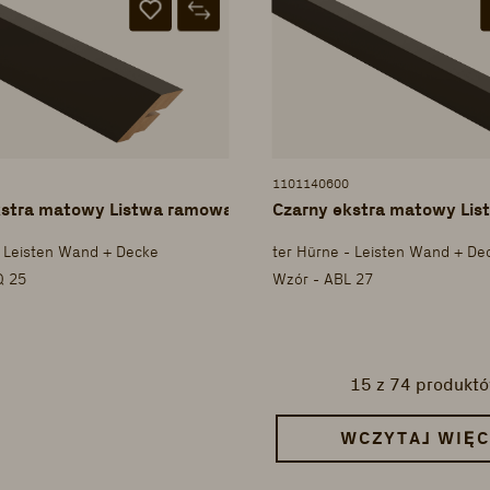
1101140600
kstra matowy Listwa ramowa
Czarny ekstra matowy Li
- Leisten Wand + Decke
ter Hürne - Leisten Wand + De
Q 25
Wzór - ABL 27
15
z 74 produkt
WCZYTAJ WIĘC