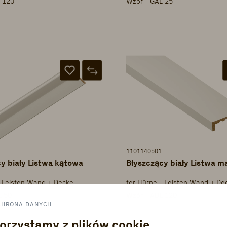
 120
Wzór - GAL 25
1101140501
y biały Listwa kątowa
Błyszczący biały Listwa m
- Leisten Wand + Decke
ter Hürne - Leisten Wand + De
L 50
Wzór - ADL 120
CHRONA DANYCH
orzystamy z plików cookie