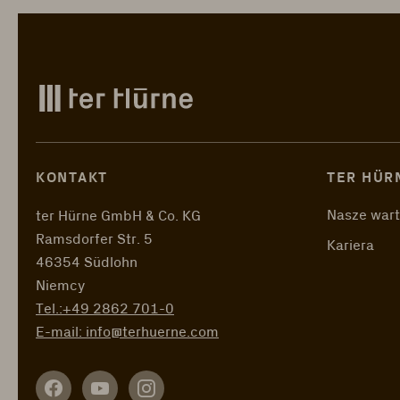
KONTAKT
TER HÜR
Nasze wart
ter Hürne GmbH & Co. KG
Ramsdorfer Str. 5
Kariera
46354 Südlohn
Niemcy
Tel.:
+49 2862 701-0
E-mail:
info@terhuerne.com