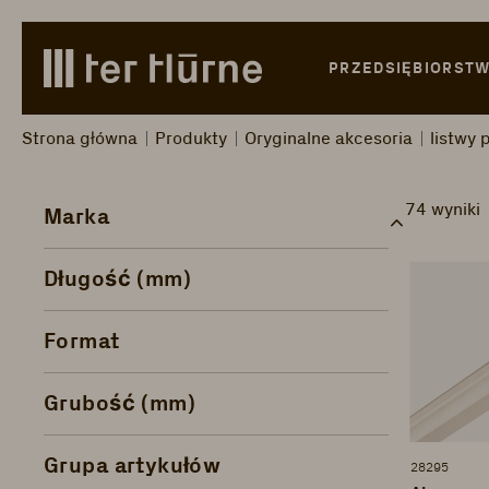
Skip to main content
Skip to search
Skip to main navigation
PRZEDSIĘBIORST
Strona główna
Produkty
Oryginalne akcesoria
listwy
74 wyniki
Marka
Długość (mm)
Format
Grubość (mm)
Grupa artykułów
28295