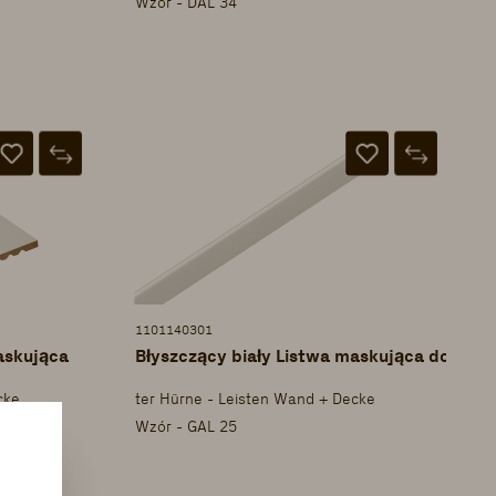
Wzór - DAL 34
1101140301
askująca
Błyszczący biały Listwa maskująca do cięć
cke
ter Hürne - Leisten Wand + Decke
Wzór - GAL 25