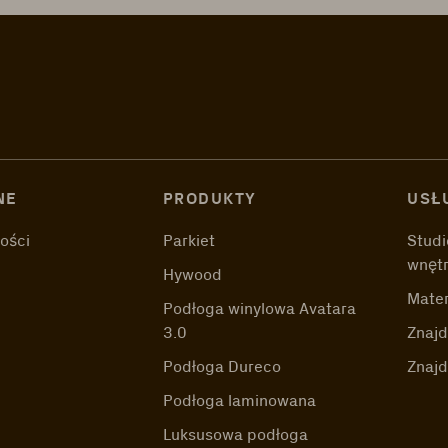
NE
PRODUKTY
USŁ
ości
Parkiet
Studi
wnęt
Hywood
Mater
Podłoga winylowa Avatara
3.0
Znajd
Podłoga Dureco
Znaj
Podłoga laminowana
Luksusowa podłoga