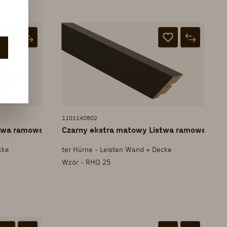
1101140602
stwa ramowa
Czarny ekstra matowy Listwa ramowa
cke
ter Hürne - Leisten Wand + Decke
Wzór - RHQ 25