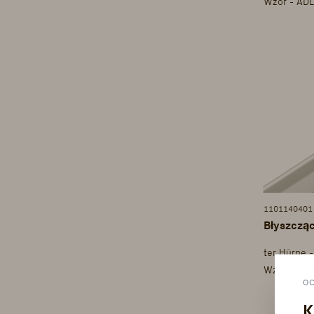
Wzór - ADL
1101140401
Błyszcząc
ter Hürne 
Wzór - FW
O
K