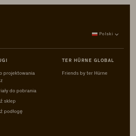
Polski
UGI
TER HÜRNE GLOBAL
o projektowania
Friends by ter Hürne
rz
iały do pobrania
ź sklep
dź podłogę