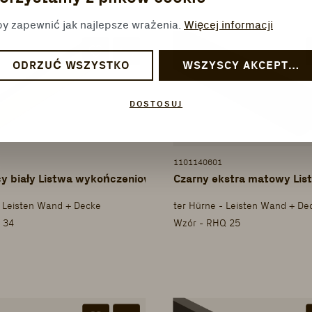
y zapewnić jak najlepsze wrażenia.
Więcej informacji
ODRZUĆ WSZYSTKO
WSZYSCY AKCEPTUJĄ
DOSTOSUJ
1101140601
y biały Listwa wykończeniowa do sufitu
Czarny ekstra matowy Li
- Leisten Wand + Decke
ter Hürne - Leisten Wand + De
 34
Wzór - RHQ 25