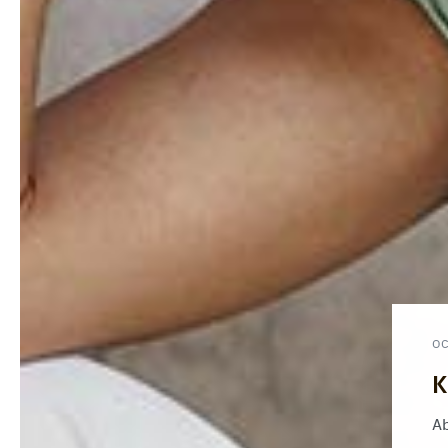
O
K
Ab