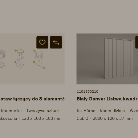
1101360210
estaw łączący do 8 elementów
Biały Denver Listwa kwad
ter Hürne - Raumteiler - Tworzywo sztuczne
ter Hürne - Room divider - Wzó
akcesoria - 120 x 100 x 180 mm
CubiQ - 2800 x 120 x 37 mm