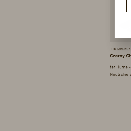
1101360505
Czarny Ch
ter Hürne 
Neutralne 