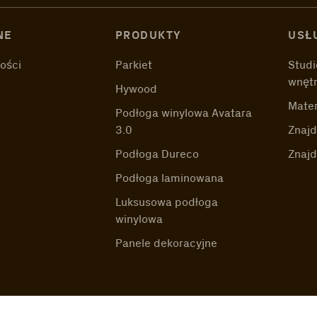
NE
PRODUKTY
USŁ
ości
Parkiet
Studi
wnęt
Hywood
Mater
Podłoga winylowa Avatara
3.0
Znajd
Podłoga Dureco
Znaj
Podłoga laminowana
Luksusowa podłoga
winylowa
Panele dekoracyjne