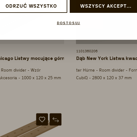
ODRZUĆ WSZYSTKO
WSZYSCY AKCEPTUJĄ
DOSTOSUJ
1101360206
icago Listwy mocujące górna + dolna
Dąb New York Listwa kwa
- Room divider - Wzór
ter Hürne - Room divider - Forn
akcesoria - 1000 x 120 x 25 mm
CubiQ - 2800 x 120 x 37 mm