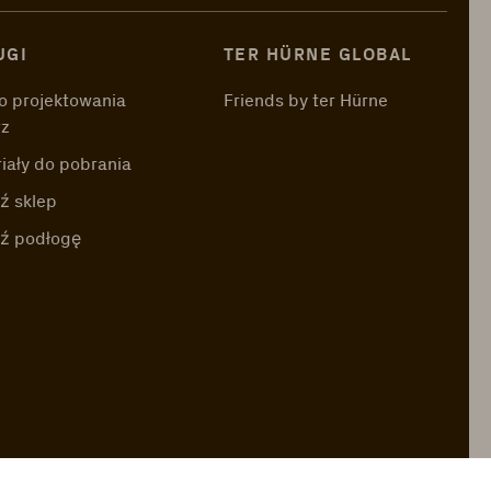
UGI
TER HÜRNE GLOBAL
o projektowania
Friends by ter Hürne
rz
iały do pobrania
ź sklep
dź podłogę