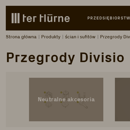
Skip to main content
Skip to search
Skip to main navigation
PRZEDSIĘBIORST
Strona główna
Produkty
ścian i sufitów
Przegrody Div
Przegrody Divisio
Neutralne akcesoria