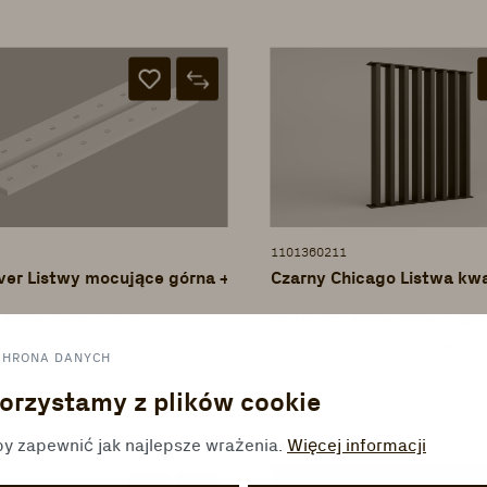
1101360211
ver Listwy mocujące górna + dolna
Czarny Chicago Listwa k
- Room divider - Wzór
ter Hürne - Room divider - Wzó
akcesoria - 1000 x 120 x 25 mm
CubiQ - 2800 x 120 x 37 mm
CHRONA DANYCH
orzystamy z plików cookie
y zapewnić jak najlepsze wrażenia.
Więcej informacji