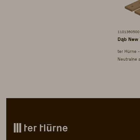
1101360500
Dąb New 
ter Hürne -
Neutralne 