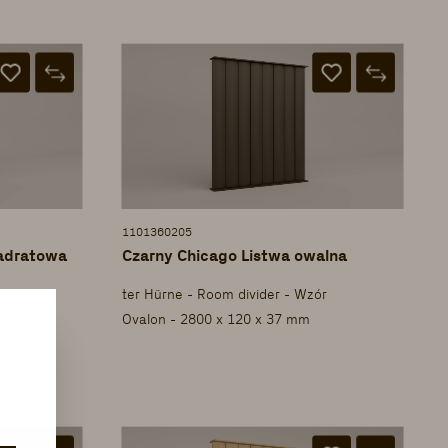
1101360205
wadratowa
Czarny Chicago Listwa owalna
r
ter Hürne - Room divider - Wzór
Ovalon - 2800 x 120 x 37 mm