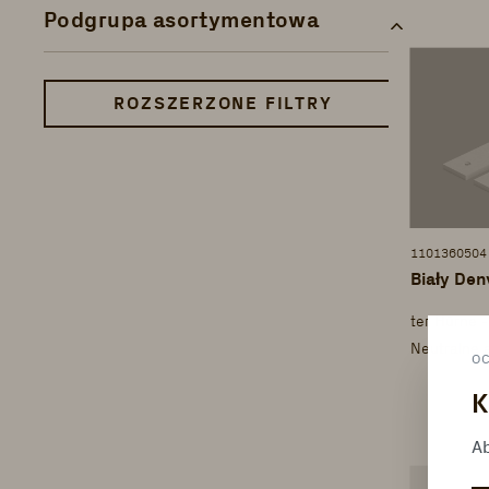
Podgrupa asortymentowa
ROZSZERZONE FILTRY
1101360504
Biały Den
ter Hürne 
Neutralne 
O
K
Ab