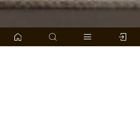
Strona główna
Kompas produktów
ścian i sufitów
SilentDesign Panele akustyczne
Überblick
Dźwięk spotyka się z pięknem
Dzięki kunsztowi opartemu na 65-letnim
doświadczeniu stworzyliśmy nie tylko produkt, ale
oświadczenie.