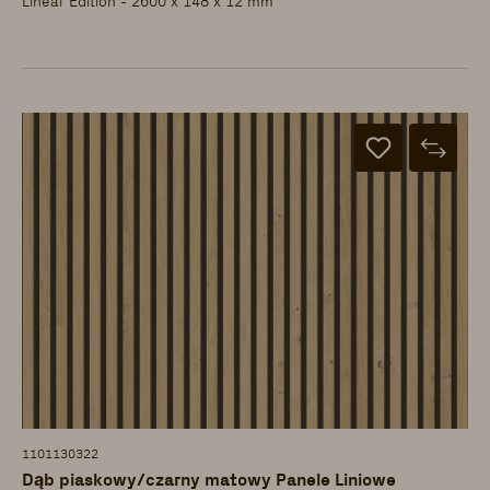
Linear Edition - 2600 x 148 x 12 mm
1101130322
Dąb piaskowy/czarny matowy Panele Liniowe