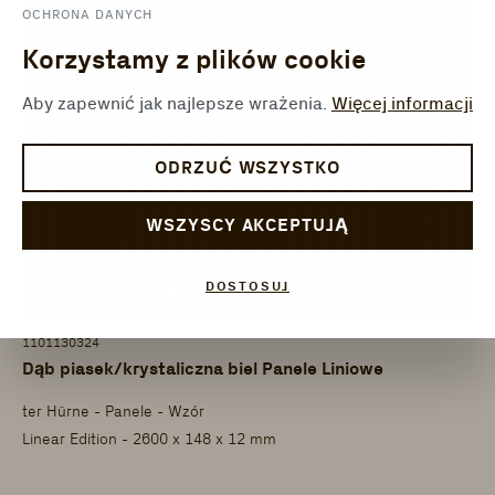
OCHRONA DANYCH
Korzystamy z plików cookie
Aby zapewnić jak najlepsze wrażenia.
Więcej informacji
ODRZUĆ WSZYSTKO
WSZYSCY AKCEPTUJĄ
DOSTOSUJ
1101130324
Dąb piasek/krystaliczna biel Panele Liniowe
ter Hürne - Panele - Wzór
Linear Edition - 2600 x 148 x 12 mm