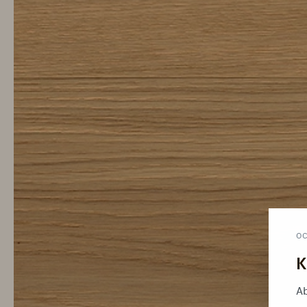
O
K
Ab