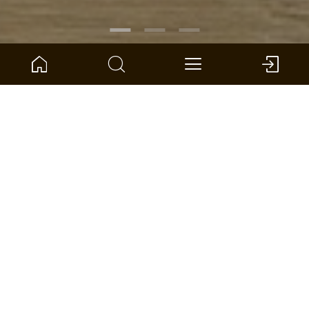
NUMER ARTYKUŁU:
1101330009
Dąb Corsica Długa deska
ter Hürne - Dureco Floor - Silent
Wymiary: 2003 x 245 x 7 mm (D x Sz x G)
na jednostka: 3.435 *
ZNAJDŹ SKLEP
PORÓWNAJ
KALKULATOR POWIERZCHNI
ADD TO WISHLIST