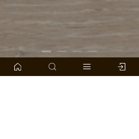
NUMER ARTYKUŁU:
1101021836
Dąb Ice Factory Deska
ter Hürne - Podłoga laminowana
Wymiary: 1285 x 192 x 8 mm (D x Sz x G)
na jednostka: 2.22 *
ZNAJDŹ SKLEP