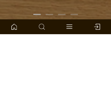
NUMER ARTYKUŁU:
1101312654
Dąb Palatino Deska
ter Hürne - Podłoga drewniana - Naturholz Parquet
Wymiary: 2390 x 200 x 14 mm (D x Sz x G)
na jednostka: 3.346 *
ZNAJDŹ SKLEP
PORÓWNAJ
KALKULATOR POWIERZCHNI
ADD TO WISHLIST