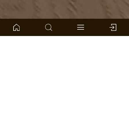
NUMER ARTYKUŁU:
1101312518
Dąb Sylt Jodła
ter Hürne - Podłoga drewniana - Tailored Parquet
Wymiary: 1082 x 162 x 12 mm (D x Sz x G)
na jednostka: 1.402 *
ZNAJDŹ SKLEP
PORÓWNAJ
KALKULATOR POWIERZCHNI
ADD TO WISHLIST