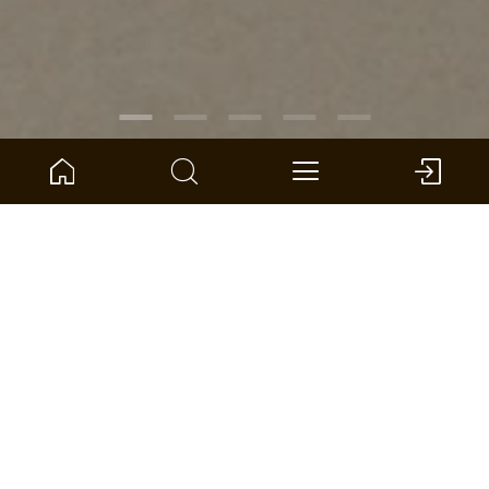
NUMER ARTYKUŁU:
1101250316
Kamień Atria Kamień
ter Hürne - Avatara Design Floor - Perform
Wymiary: 776 x 387 x 6 mm (D x Sz x G)
na jednostka: 2.402 *
ZNAJDŹ SKLEP
PORÓWNAJ
KALKULATOR POWIERZCHNI