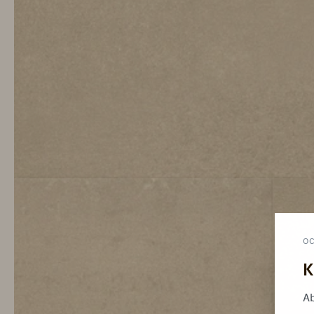
O
K
Ab