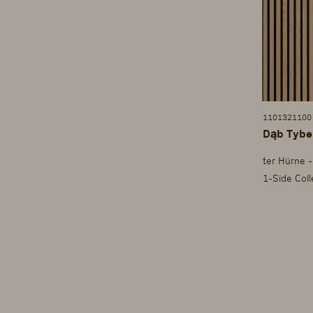
1101321100
Dąb Tybe
ter Hürne -
1-Side Col