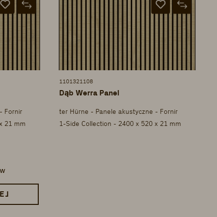
1101321108
Dąb Werra Panel
- Fornir
ter Hürne - Panele akustyczne - Fornir
 x 21 mm
1-Side Collection - 2400 x 520 x 21 mm
ów
EJ