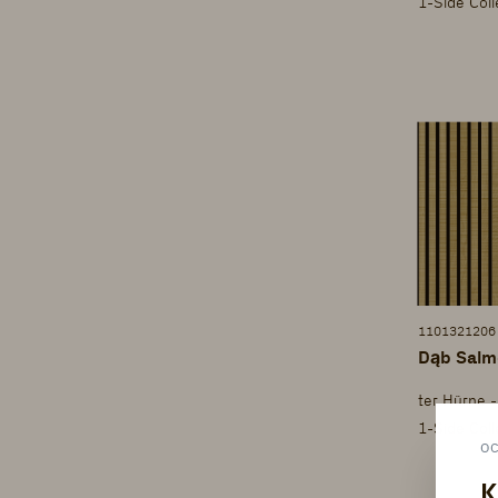
1-Side Col
1101321206
Dąb Salmo
ter Hürne -
1-Side Col
O
K