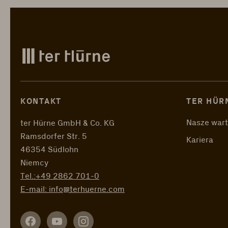
KONTAKT
TER HÜR
Nasze wart
ter Hürne GmbH & Co. KG
Ramsdorfer Str. 5
Kariera
46354 Südlohn
Niemcy
Tel.:
+49 2862 701-0
E-mail:
info@terhuerne.com