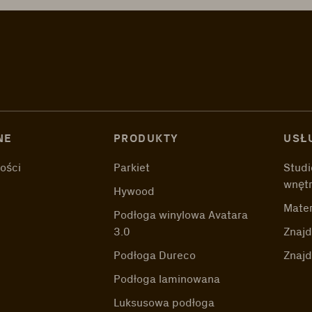
NE
PRODUKTY
USŁ
ości
Parkiet
Studi
wnęt
Hywood
Mater
Podłoga winylowa Avatara
3.0
Znajd
Podłoga Dureco
Znaj
Podłoga laminowana
Luksusowa podłoga