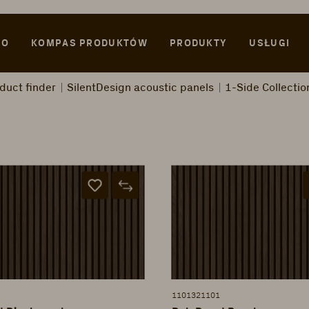
WO
KOMPAS PRODUKTÓW
PRODUKTY
USŁUGI
duct finder
SilentDesign acoustic panels
1-Side Collectio
1101321101