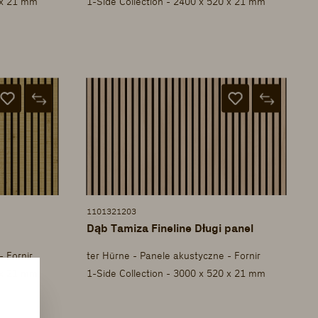
 x 21 mm
1-Side Collection - 2400 x 520 x 21 mm
1101321203
Dąb Tamiza Fineline Długi panel
- Fornir
ter Hürne - Panele akustyczne - Fornir
 x 21 mm
1-Side Collection - 3000 x 520 x 21 mm