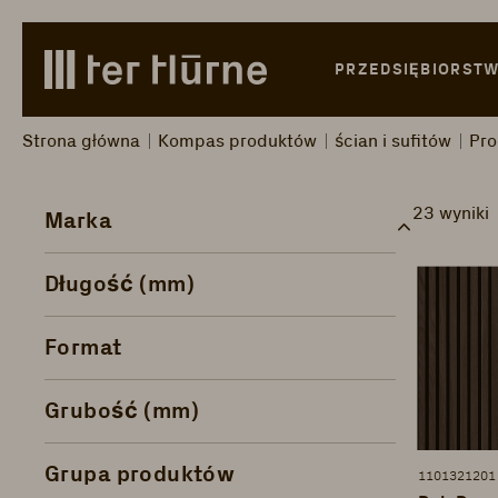
Skip to main content
Skip to search
Skip to main navigation
PRZEDSIĘBIORST
Strona główna
Kompas produktów
ścian i sufitów
Pro
23 wyniki
Marka
Długość (mm)
Format
Grubość (mm)
Grupa produktów
1101321201