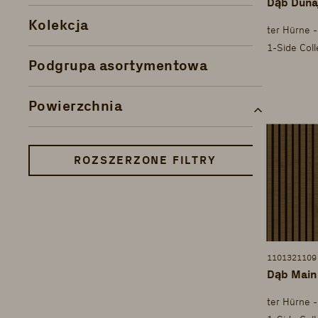
Dąb Dunaj
Kolekcja
ter Hürne -
1-Side Col
Podgrupa asortymentowa
Powierzchnia
ROZSZERZONE FILTRY
1101321109
Dąb Main
ter Hürne -