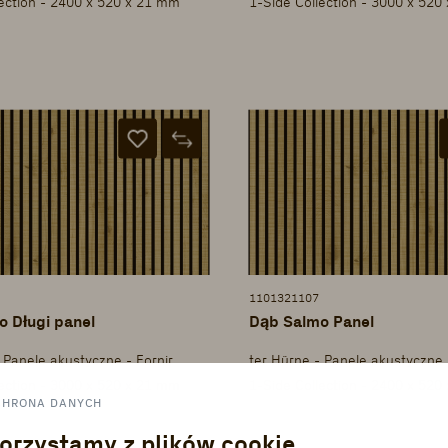
lection - 2400 x 520 x 21 mm
1-Side Collection - 3000 x 520
1101321107
 Długi panel
Dąb Salmo Panel
 Panele akustyczne - Fornir
ter Hürne - Panele akustyczne 
lection - 3000 x 520 x 21 mm
1-Side Collection - 2400 x 520
CHRONA DANYCH
orzystamy z plików cookie