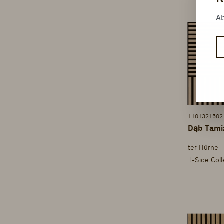
Ab
1101321502
Dąb Tamiz
ter Hürne -
1-Side Col