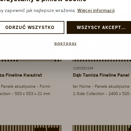
y zapewnić jak najlepsze wrażenia.
Więcej informacji
ODRZUĆ WSZYSTKO
WSZYSCY AKCEPTUJĄ
DOSTOSUJ
1101321104
a Fineline Kwadrat
Dąb Tamiza Fineline Panel
 Panele akustyczne - Fornir
ter Hürne - Panele akustyczne 
lection - 553 x 553 x 21 mm
1-Side Collection - 2400 x 520