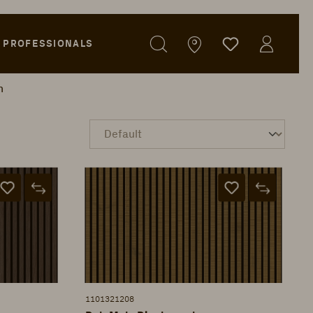
PROFESSIONALS
n
1101321208