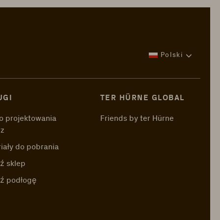
Polski
UGI
TER HÜRNE GLOBAL
o projektowania
Friends by ter Hürne
rz
iały do pobrania
ź sklep
dź podłogę