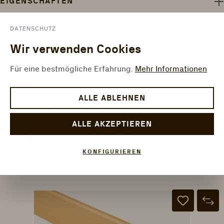
EIGENSCHAFTEN
DATENSCHUTZ
ZUBEHÖR
Wir verwenden Cookies
Für eine bestmögliche Erfahrung.
Mehr Informationen
ALLE ABLEHNEN
Produktgalerie überspringen
PASST. ECHT. BESSER.
ALLE AKZEPTIEREN
Original-Zubehör
KONFIGURIEREN