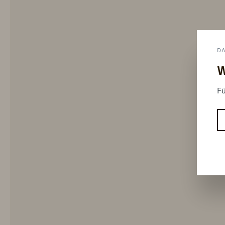
D
W
Fü