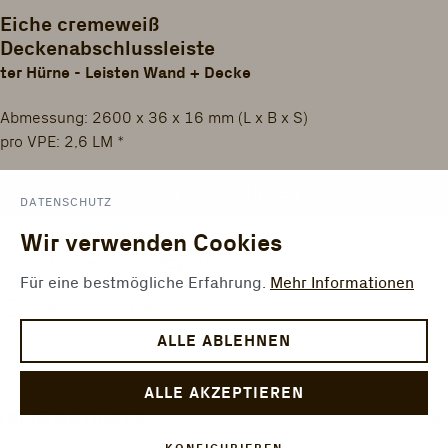
Eiche cremeweiß
Deckenabschlussleiste
ter Hürne - Leisten Wand + Decke
Abmessung: 2600 x 36 x 16 mm (L x B x S)
pro VPE: 2,6 LM *
HÄNDLER FINDEN
DATENSCHUTZ
Wir verwenden Cookies
VERGLEICHEN
FLÄCHENRECHNER
Für eine bestmögliche Erfahrung.
Mehr Informationen
ZUR WUNSCHLISTE HINZUFÜGEN
ALLE ABLEHNEN
ALLE AKZEPTIEREN
INFORMATIONEN