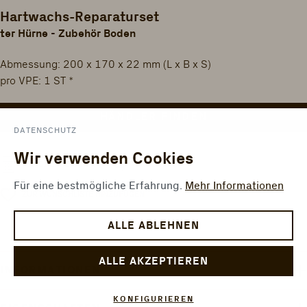
Hartwachs-Reparaturset
ter Hürne - Zubehör Boden
Abmessung: 200 x 170 x 22 mm (L x B x S)
pro VPE: 1 ST *
HÄNDLER FINDEN
DATENSCHUTZ
Wir verwenden Cookies
VERGLEICHEN
FLÄCHENRECHNER
Für eine bestmögliche Erfahrung.
Mehr Informationen
ZUR WUNSCHLISTE HINZUFÜGEN
ALLE ABLEHNEN
ALLE AKZEPTIEREN
INFORMATIONEN
KONFIGURIEREN