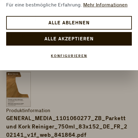
EIGENSCHAFTEN
Für eine bestmögliche Erfahrung.
Mehr Informationen
DOWNLOAD
ALLE ABLEHNEN
ZUBEHÖR
ALLE AKZEPTIEREN
KONFIGURIEREN
Produktinformation
GENERAL_MEDIA_1101060277_ZB_Parkett
und Kork Reiniger_750ml_83x152_DE_FR_2
02141_v1f_web_841864.pdf