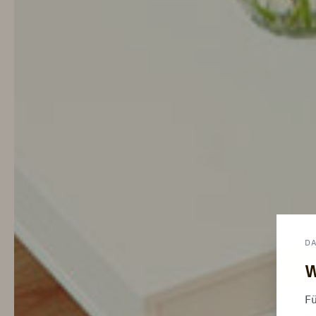
D
W
Fü