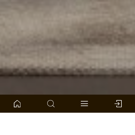
Home
Produktkompass
Wand und Decke
SilentDesign Akustikpaneele
Überblick