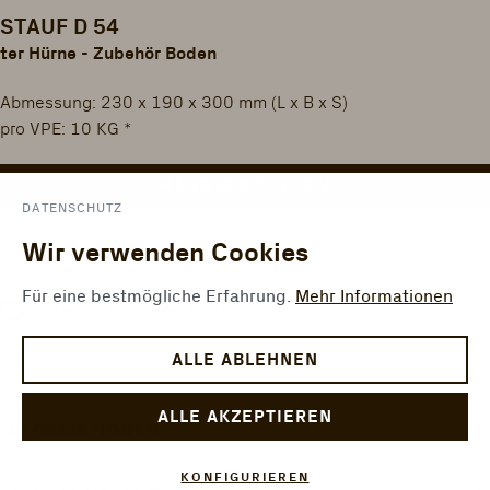
STAUF D 54
ter Hürne - Zubehör Boden
Abmessung: 230 x 190 x 300 mm (L x B x S)
pro VPE: 10 KG *
HÄNDLER FINDEN
DATENSCHUTZ
Wir verwenden Cookies
VERGLEICHEN
FLÄCHENRECHNER
Für eine bestmögliche Erfahrung.
Mehr Informationen
ZUR WUNSCHLISTE HINZUFÜGEN
ALLE ABLEHNEN
ALLE AKZEPTIEREN
INFORMATIONEN
KONFIGURIEREN