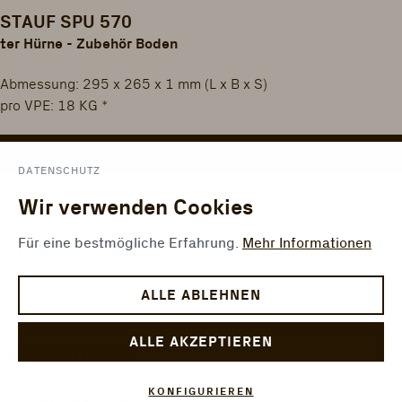
STAUF SPU 570
ter Hürne - Zubehör Boden
Abmessung: 295 x 265 x 1 mm (L x B x S)
pro VPE: 18 KG *
HÄNDLER FINDEN
DATENSCHUTZ
Wir verwenden Cookies
VERGLEICHEN
FLÄCHENRECHNER
Für eine bestmögliche Erfahrung.
Mehr Informationen
ZUR WUNSCHLISTE HINZUFÜGEN
ALLE ABLEHNEN
ALLE AKZEPTIEREN
INFORMATIONEN
KONFIGURIEREN