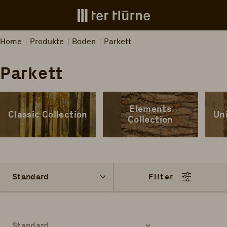
Zum Hauptinhalt springen
Home
Produkte
Boden
Parkett
Parkett
Elements
Classic Collection
Un
Collection
Filter