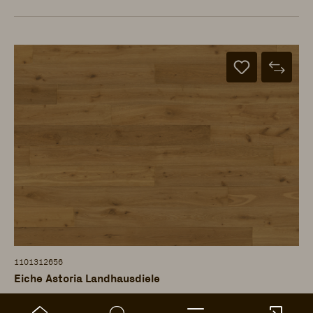
1101312656
Eiche Astoria Landhausdiele
ter Hürne - Parkett - Naturholz Parkett