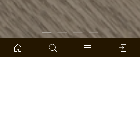
ARTIKELNUMMER:
1101021850
Eiche Atelier Fischgrät
ter Hürne - Laminatboden
Abmessung: 630 x 126 x 10 mm (L x B x S)
pro VPE: 0,714 m² *
HÄNDLER FINDEN
VERGLEICHEN
FLÄCHENRECHNER