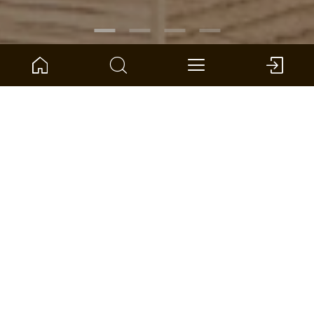
ARTIKELNUMMER:
1101330004
Eiche Bali Landhausdiele
ter Hürne - Dureco-Boden - Silent
Abmessung: 1288 x 195 x 7 mm (L x B x S)
pro VPE: 2,26 m² *
HÄNDLER FINDEN
VERGLEICHEN
FLÄCHENRECHNER
ZUR WUNSCHLISTE HINZUFÜGEN