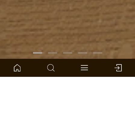
ARTIKELNUMMER:
1101270106
Eiche Banta Landhausdiele breit
ter Hürne - Avatara Designboden - Pro
Perform
Pro
Abmessung: 1290 x 253 x 2.5 mm (L x B x S)
pro VPE: 4,569 m² *