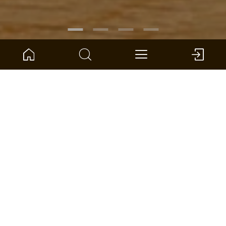
ARTIKELNUMMER:
1101312613
Eiche Kallio Schiffsboden 3-Stab
ter Hürne - Parkett - Naturholz Parkett
Abmessung: 2390 x 200 x 14 mm (L x B x S)
pro VPE: 3,346 m² *
HÄNDLER FINDEN
VERGLEICHEN
FLÄCHENRECHNER
ZUR WUNSCHLISTE HINZUFÜGEN