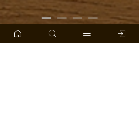
ARTIKELNUMMER:
1101312648
Eiche La Croisette Landhausdiele
ter Hürne - Parkett - Naturholz Parkett
Abmessung: 2390 x 200 x 14 mm (L x B x S)
pro VPE: 3,346 m² *
HÄNDLER FINDEN
VERGLEICHEN
FLÄCHENRECHNER
ZUR WUNSCHLISTE HINZUFÜGEN