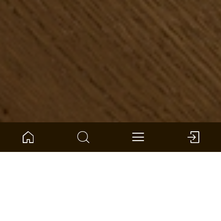
ARTIKELNUMMER:
1101312525
Eiche Langeoog Fischgrät
ter Hürne - Parkett - Tailored Parkett
Abmessung: 1082 x 162 x 12 mm (L x B x S)
pro VPE: 1,402 m² *