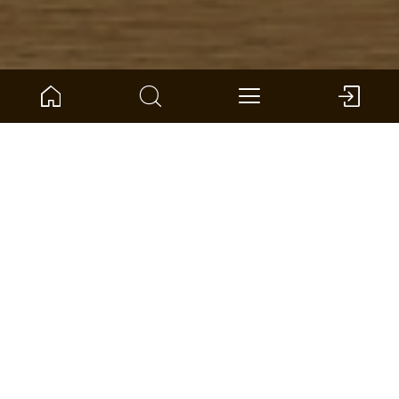
ARTIKELNUMMER:
1101312660
Eiche Montmartre Landhausdiele
ter Hürne - Parkett - Naturholz Parkett
Abmessung: 2390 x 200 x 14 mm (L x B x S)
pro VPE: 3,346 m² *
HÄNDLER FINDEN
VERGLEICHEN
FLÄCHENRECHNER
ZUR WUNSCHLISTE HINZUFÜGEN