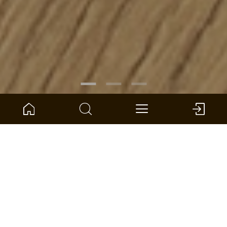
ARTIKELNUMMER:
1101021846
Eiche Music Store Lange Landhausdiele
ter Hürne - Laminatboden
Abmessung: 2003 x 245 x 10 mm (L x B x S)
pro VPE: 2,454 m² *
HÄNDLER FINDEN