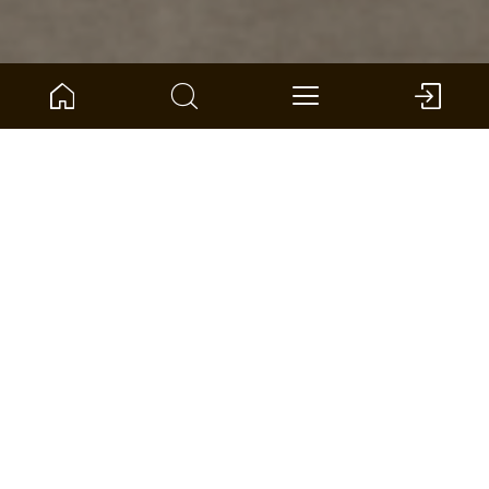
Home
Produktkompass
Dureco-Boden
Kollektionen
Stone Edition
FLIESEN IM STEINDEKOR
Maßgebend eindrucksvoll
Ebenfalls wie Hölzer sprechen Steine ihre eigene
Sprache. Auch hier sind die Facetten der Natur
unerschöpflich. Helle Sandsteine, graue Basalte
und dunkle Granite. Stein wirkt edel und erhaben,