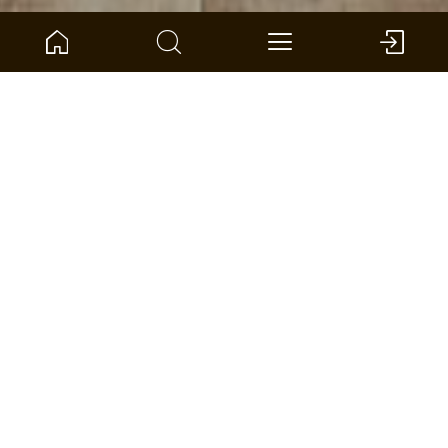
Home
Link
Smart-Floors
SMART FLOORS
Von der Natur inspiriert
Diese wohngesunden Böden kannst du
außergewöhnlich hoch beanspruchen.
Du kannst wählen zwischen hoher
Wasserresistenz, extremen Widerstand
gegenüber Abrieb, Druck und Stößen. Manche
unserer Smart-Floors besitzen eine Kombination
aus diesen Merkmalen. Dein Boden sieht nach