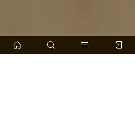
Home
Produktkompass
Dureco-Boden
Gesundes Wohnen
ter Hürne Böden für dein
gesundes Wohnumfeld
Wir schaffen Produkte, mit denen du tagtäglich in
Berührung kommst. Sie sind ein wichtiger Teil
deines Zuhauses. Unsere Böden tragen dazu bei,