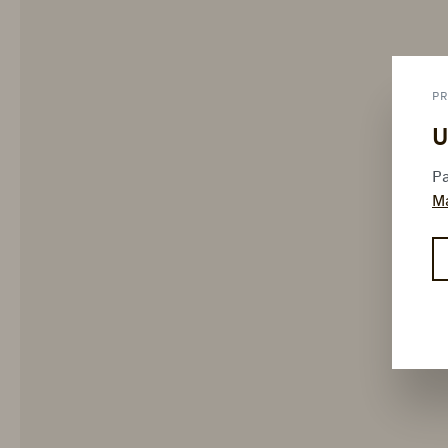
PR
U
Pa
M