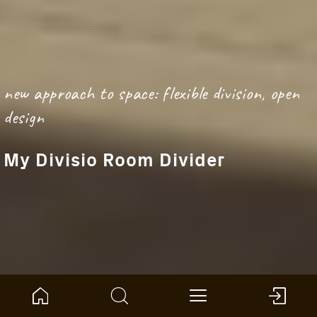
new approach to space: flexible division, open
design
My Divisio Room Divider
Inicio
Brújula del producto
Pared y techo