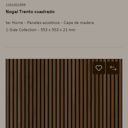
1101321505
Nogal Trento cuadrado
ter Hürne - Paneles acústicos - Capa de madera
1-Side Collection - 553 x 553 x 21 mm