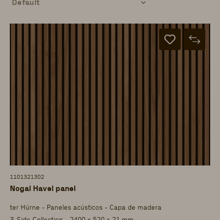
1101321302
Nogal Havel panel
ter Hürne - Paneles acústicos - Capa de madera
3-Side Collection - 2400 x 520 x 21 mm