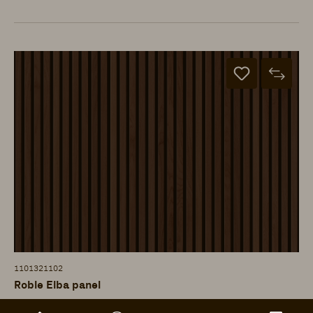
1101321102
Roble Elba panel
ter Hürne - Paneles acústicos - Capa de madera