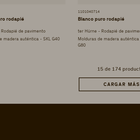
1101040714
ro rodapié
Blanco puro rodapié
- Rodapié de pavimento
ter Hürne - Rodapié de pavime
e madera auténtica - SKL G40
Molduras de madera auténtica
G80
15
de 174 produc
CARGAR MÁS