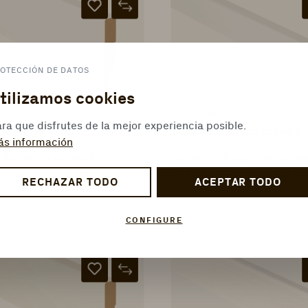
OTECCIÓN DE DATOS
tilizamos cookies
1101040870
ra que disfrutes de la mejor experiencia posible.
 tráfico rodapié
Blanco de tráfico rodapié
ás información
- Rodapié de pavimento
ter Hürne - Rodapié de pavime
ecorativas - Rodapié G80
Molduras decorativas - SKL G4
RECHAZAR TODO
ACEPTAR TODO
CONFIGURE