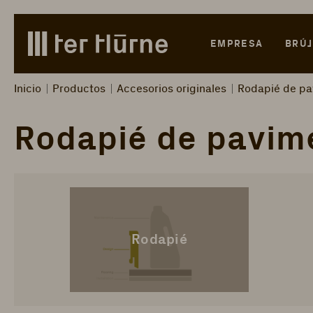
Skip to main content
Skip to search
Skip to main navigation
EMPRESA
BRÚJ
Inicio
Productos
Accesorios originales
Rodapié de pa
Rodapié de pavim
Rodapié