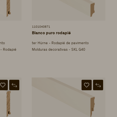
1101040871
Blanco puro rodapié
nto
ter Hürne - Rodapié de pavimento
 - Rodapié
Molduras decorativas - SKL G40