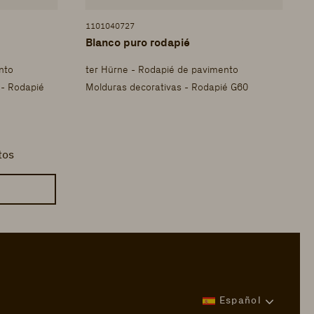
1101040727
Blanco puro rodapié
nto
ter Hürne - Rodapié de pavimento
 - Rodapié
Molduras decorativas - Rodapié G60
tos
Español