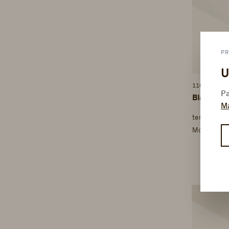
PR
U
1101040742
Pa
Blanco de
M
ter Hürne 
Molduras d