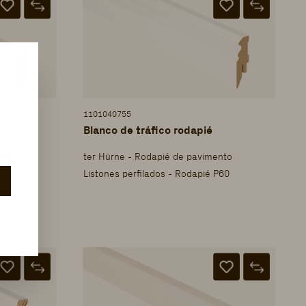
1101040755
Blanco de tráfico rodapié
nto
ter Hürne - Rodapié de pavimento
0
Listones perfilados - Rodapié P60