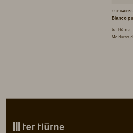
1101040868
Blanco pu
ter Hürne 
Molduras d