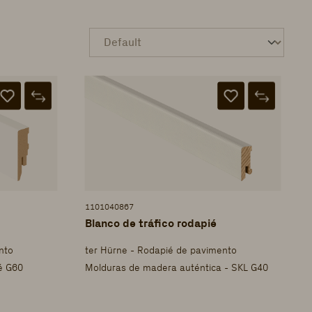
1101040867
Blanco de tráfico rodapié
nto
ter Hürne - Rodapié de pavimento
é G60
Molduras de madera auténtica - SKL G40