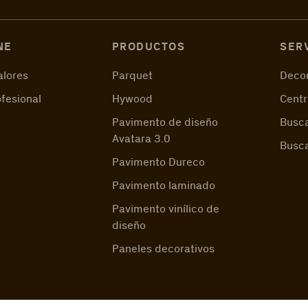
NE
PRODUCTOS
SER
alores
Parquet
Decor
ofesional
Hywood
Centr
Pavimento de diseño
Busca
Avatara 3.0
Busc
Pavimento Dureco
Pavimento laminado
Pavimento vinílico de
diseño
Paneles decorativos