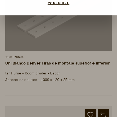
CONFIGURE
1101360504
Uni Blanco Denver Tiras de montaje superior + inferior
ter Hürne - Room divider - Decor
Accesorios neutros - 1000 x 120 x 25 mm