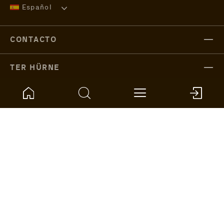
Español
CONTACTO
TER HÜRNE
PRODUCTOS
SERVICIO
TER HÜRNE GLOBAL
Aviso legal
Protección de datos
Privacy
CGC
© Copyright 2024. ter Hürne GmbH & Co. KG