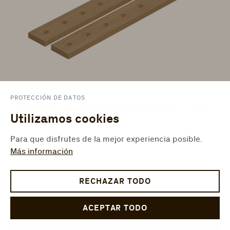
1101360500
PROTECCIÓN DE DATOS
Roble Nueva York Tiras de montaje superior + inferior
Utilizamos cookies
ter Hürne - Room divider - Capa de madera
Accesorios neutros - 1000 x 120 x 25 mm
Para que disfrutes de la mejor experiencia posible.
Más información
RECHAZAR TODO
ACEPTAR TODO