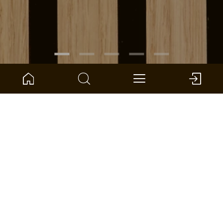
NÚMERO DE ARTÍCULO:
1101340003
Arne Small
ter Hürne - Accesorios de pared + techo
Large
Medium
Small
Dimensiones: 380 x 90 x 140 mm (L x An x Al)
por unidad: 1 *
BUSCAR DISTRIBUIDOR