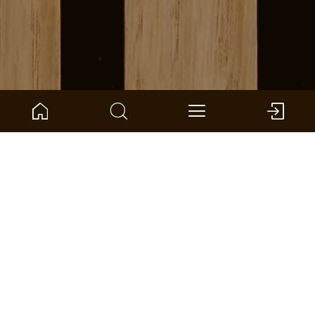
NÚMERO DE ARTÍCULO:
1101340200
Haakon Large
ter Hürne - Accesorios de pared + techo
Large
Small
Dimensiones: 270 x 100 x 55 mm (L x An x Al)
por unidad: 1 *
BUSCAR DISTRIBUIDOR