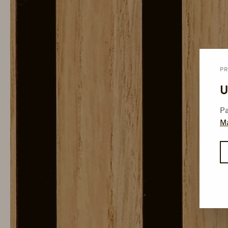
PR
U
Pa
M