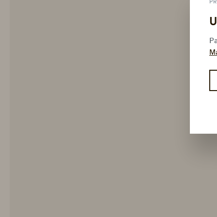
PR
U
Pa
M